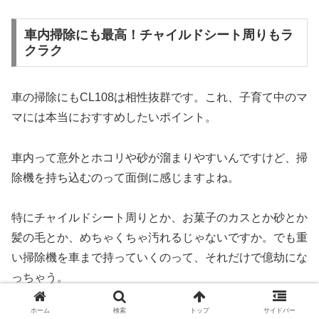
車内掃除にも最高！チャイルドシート周りもラ
クラク
車の掃除にもCL108は相性抜群です。これ、子育て中のマ
マには本当におすすめしたいポイント。
車内って意外とホコリや砂が溜まりやすいんですけど、掃
除機を持ち込むのって面倒に感じますよね。
特にチャイルドシート周りとか、お菓子のカスとか砂とか
髪の毛とか、めちゃくちゃ汚れるじゃないですか。でも重
い掃除機を車まで持っていくのって、それだけで億劫にな
っちゃう。
ホーム
検索
トップ
サイドバー
その点、CL108は軽くてコードレスだから、気軽に車へ持