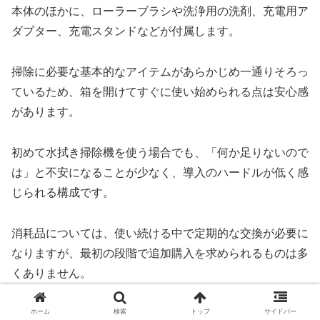
本体のほかに、ローラーブラシや洗浄用の洗剤、充電用ア
ダプター、充電スタンドなどが付属します。
掃除に必要な基本的なアイテムがあらかじめ一通りそろっ
ているため、箱を開けてすぐに使い始められる点は安心感
があります。
初めて水拭き掃除機を使う場合でも、「何か足りないので
は」と不安になることが少なく、導入のハードルが低く感
じられる構成です。
消耗品については、使い続ける中で定期的な交換が必要に
なりますが、最初の段階で追加購入を求められるものは多
くありません。
最低限の備品が同梱されていることで、購入後すぐの出費
ホーム
検索
トップ
サイドバー