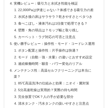
実機レビュー：吸引力と水拭き性能を検証
22,000Paは伊達じゃない？体感できる吸引力の差
水拭き後の床はサラサラ？乾きやすさとベタつき
食べこぼし・液体汚れは1往復で処理できる？
壁際・角の弱点は？モップ幅と取り残し
カーペット・ラグ対応の可否と注意点
使い勝手レビュー：操作性・モード・コードレス運用
ボタン配置と操作性：片手操作は快適？
モード（自動・強・水量）の違いとおすすめ設定
連続稼働時間・騒音・パワー変化のリアル
メンテナンス性：高温セルフクリーニングは本当に
楽？
85℃高温洗浄の仕組みと効果：ニオイ・菌対策
5分高速乾燥は実用的？実際の待ち時間
完全放置でOK？人の手が必要な部分
清水タンク・汚水タンクの扱いやすさと注意点