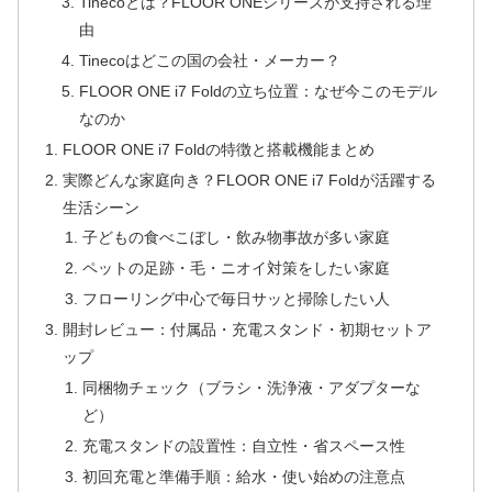
Tinecoとは？FLOOR ONEシリーズが支持される理
由
Tinecoはどこの国の会社・メーカー？
FLOOR ONE i7 Foldの立ち位置：なぜ今このモデル
なのか
FLOOR ONE i7 Foldの特徴と搭載機能まとめ
実際どんな家庭向き？FLOOR ONE i7 Foldが活躍する
生活シーン
子どもの食べこぼし・飲み物事故が多い家庭
ペットの足跡・毛・ニオイ対策をしたい家庭
フローリング中心で毎日サッと掃除したい人
開封レビュー：付属品・充電スタンド・初期セットア
ップ
同梱物チェック（ブラシ・洗浄液・アダプターな
ど）
充電スタンドの設置性：自立性・省スペース性
初回充電と準備手順：給水・使い始めの注意点