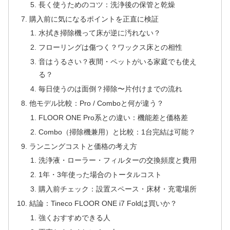
長く使うためのコツ：洗浄後の保管と乾燥
購入前に気になるポイントを正直に検証
水拭き掃除機って床が逆に汚れない？
フローリングは傷つく？ワックス床との相性
音はうるさい？夜間・ペットがいる家庭でも使え
る？
毎日使うのは面倒？掃除〜片付けまでの流れ
他モデル比較：Pro / Comboと何が違う？
FLOOR ONE Pro系との違い：機能差と価格差
Combo（掃除機兼用）と比較：1台完結は可能？
ランニングコストと価格の考え方
洗浄液・ローラー・フィルターの交換頻度と費用
1年・3年使った場合のトータルコスト
購入前チェック：設置スペース・床材・充電場所
結論：Tineco FLOOR ONE i7 Foldは買いか？
強くおすすめできる人